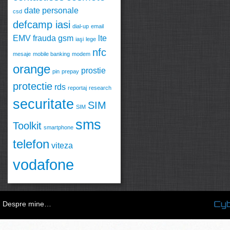
date personale
csd
defcamp iasi
dial-up
email
EMV
frauda
gsm
lte
iaşi
lege
nfc
mesaje
mobile banking
modem
orange
prostie
pin
prepay
protectie
rds
reportaj
research
securitate
SIM
SIM
sms
Toolkit
smartphone
telefon
viteza
vodafone
Despre mine…