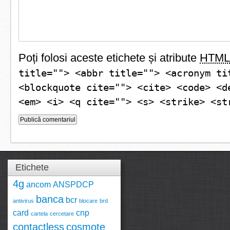
Poți folosi aceste etichete și atribute
HTML
title=""> <abbr title=""> <acronym ti
<blockquote cite=""> <cite> <code> <d
<em> <i> <q cite=""> <s> <strike> <st
Etichete
4g
ancom
ANSPDCP
banca
bcr
antivirus
blocare
brd
card
cnp
cartela
cercetare
contactless
cosmote