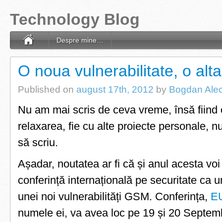
Technology Blog
Despre mine…
O noua vulnerabilitate, o alta
Published on
august 17th, 2012
by
Bogdan Ale
Nu am mai scris de ceva vreme, însă fiind 
relaxarea, fie cu alte proiecte personale, 
să scriu.
Așadar, noutatea ar fi că și anul acesta voi 
conferință internațională pe securitate ca u
unei noi vulnerabilități GSM. Conferința,
E
numele ei, va avea loc pe 19 și 20 Septem