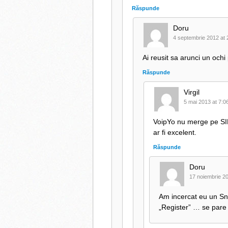
Răspunde
Doru
4 septembrie 2012 at 
Ai reusit sa arunci un och
Răspunde
Virgil
5 mai 2013 at 7:0
VoipYo nu merge pe SIP
ar fi excelent.
Răspunde
Doru
17 noiembrie 20
Am incercat eu un Sni
„Register” … se pare 