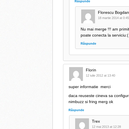
Răspunde
Florescu Bogdan
18 martie 2014 at 0:45
Nu mai merge !!! am primit 
poate conecta la serviciu:(
Răspunde
Florin
12 iulie 2012 at 13:40
super informatie
merci
daca reuseste cineva sa configure
nimbuzz si fring merg ok
Răspunde
Trex
12 mai 2013 at 12:28