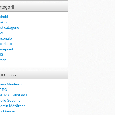
tegorii
droid
nking
ră categorie
SM
rsonale
curitate
arepoint
MS
orial
i citesc...
rian Munteanu
T.RO
F.RO – Just do IT
bile Security
lentin Măzăreanu
ly Greavu