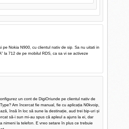
pe Nokia N900, cu clientul nativ de sip. Sa nu uitati in
A” la 712 de pe mobilul RDS, ca sa vi se activeze
onfigurez un cont de DigiOriunde pe clientul nativ de
Type? Am încercat fie manual, fie cu aplicația N0kvoip,
ă, însă în loc să sune la destinație, aud trei bip-uri și
rcat să-i sun mi-au spus că apleul a ajuns la ei, dar
nimeni la telefon. E vreo setare în plus ce trebuie