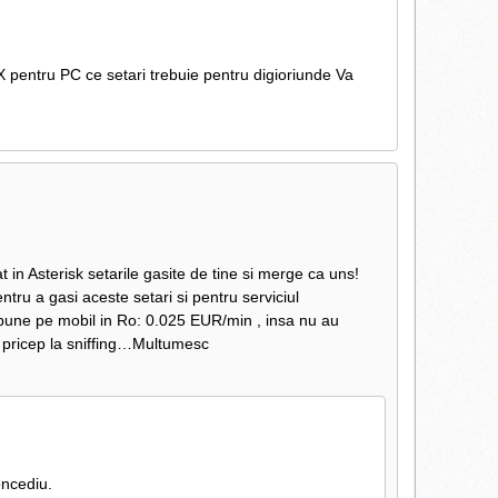
 pentru PC ce setari trebuie pentru digioriunde Va
in Asterisk setarile gasite de tine si merge ca uns!
ntru a gasi aceste setari si pentru serviciul
f bune pe mobil in Ro: 0.025 EUR/min , insa nu au
a pricep la sniffing…Multumesc
oncediu.