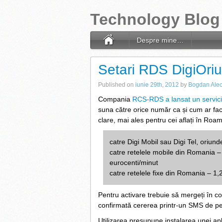
Technology Blog
Despre mine…
Setari RDS DigiOri
Published on
iunie 29th, 2012
by
Bogdan Ale
Compania
RCS-RDS a lansat un servic
suna către orice număr ca și cum ar fac
clare, mai ales pentru cei aflați în Roam
catre Digi Mobil sau Digi Tel, oriunde
catre retelele mobile din Romania –
eurocenti/minut
catre retelele fixe din Romania – 1,
Pentru activare trebuie să mergeți în con
confirmată cererea printr-un SMS de pe
Utilizarea presupune instalarea unei apl