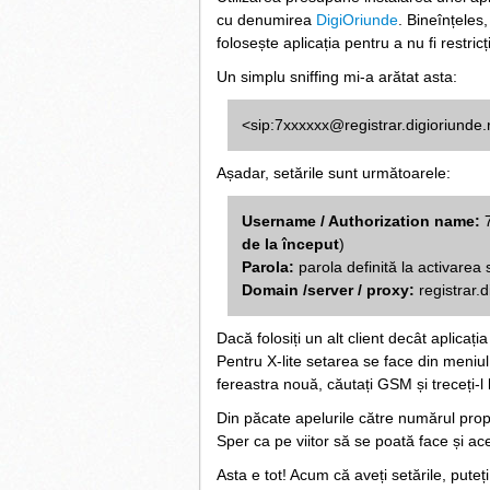
cu denumirea
DigiOriunde
. Bineînțeles
folosește aplicația pentru a nu fi restric
Un simplu sniffing mi-a arătat asta:
<sip:7xxxxxx@registrar.digioriunde.
Așadar, setările sunt următoarele:
Username / Authorization name:
de la început
)
Parola:
parola definită la activarea 
Domain /server / proxy:
registrar.
Dacă folosiți un alt client decât aplicaț
Pentru X-lite setarea se face din meniu
fereastra nouă, căutați GSM și treceți-l
Din păcate apelurile către numărul propr
Sper ca pe viitor să se poată face și ace
Asta e tot! Acum că aveți setările, puteți