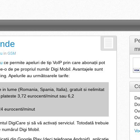
Pe
unde
mu
cu
in
GSM
iu
ce permite apeluri de tip VoIP prin care abonații pot
e-o de pe propriul număr Digi Mobil. Avantajele sunt
ing. Apelurile au următoarele tarife:
Co
 in lume (Romania, Spania, Italia), gratuit si nelimitat
 plateste 3,72 eurocenti/minut sau 6,2
Da
Do
24 eurocenti/minut
Ov
Ov
tul DigiCare și să vă activați serviciul. Totodată trebuie
Ed
 numărul Digi Mobil.
Vo
icații din Google Play (deci telefoane Android), aplicație