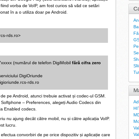
, fiind vorba de VoIP, am fost curios să văd ce setări
Ca
ționat în a o utiliza doar pe Android.
An
Ba
Fă
rcs-rds.ro>
G
Pe
Se
Sh
7xxxxx (numărul de telefon DigiMobil
fără cifra zero
S
Tut
serviciului DigiOriunde
digioriunde.rcs-rds.ro
Ma
ia de pe Android, atunci trebuie activat și codec-ul GSM.
Ad
l Softphone – Preferences, alegeți Audio Codecs din
HI
 la Enabled codecs.
MD
iu nu ajung decât către mobil, nu și către aplicația VoIP.
Mo
st lucru.
Va
Va
 efectua convorbiri de pe orice dispozitiv și aplicație care