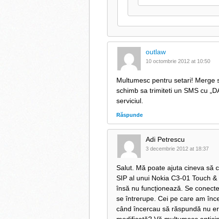
outlaw
10 octombrie 2012 at 10:50
Multumesc pentru setari! Merge si 
schimb sa trimiteti un SMS cu „D
serviciul.
Răspunde
Adi Petrescu
3 decembrie 2012 at 18:37
Salut. Mă poate ajuta cineva să c
SIP al unui Nokia C3-01 Touch & 
însă nu funcționează. Se conecteaz
se întrerupe. Cei pe care am înce
când încercau să răspundă nu era 