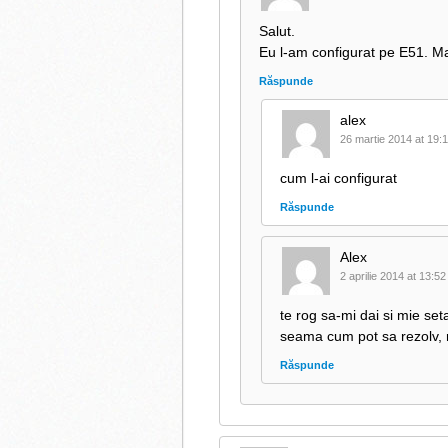
Salut.
Eu l-am configurat pe E51. Ma
Răspunde
alex
26 martie 2014 at 19:
cum l-ai configurat
Răspunde
Alex
2 aprilie 2014 at 13:52
te rog sa-mi dai si mie se
seama cum pot sa rezolv, 
Răspunde