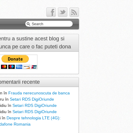
ntru a sustine acest blog si
nca pe care o fac puteti dona
mentarii recente
n
în
Frauda nerecunoscuta de banca
ru
în
Setari RDS DigiOriunde
idiu
în
Setari RDS DigiOriunde
idiu
în
Setari RDS DigiOriunde
i
în
Despre tehnologia LTE (4G):
dafone Romania