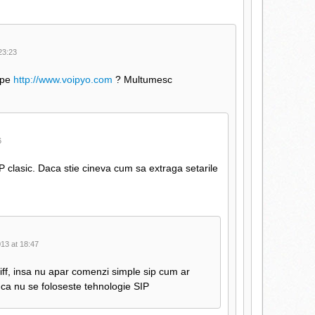
23:23
i pe
http://www.voipyo.com
? Multumesc
6
 clasic. Daca stie cineva cum sa extraga setarile
13 at 18:47
ff, insa nu apar comenzi simple sip cum ar
ca nu se foloseste tehnologie SIP