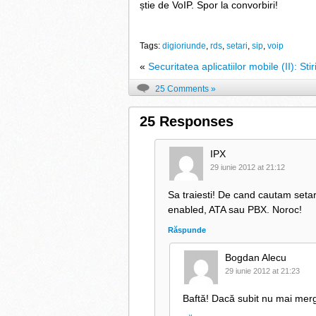
știe de VoIP. Spor la convorbiri!
Tags:
digioriunde
,
rds
,
setari
,
sip
,
voip
«
Securitatea aplicatiilor mobile (II): Sti
25 Comments »
25 Responses
IPX
29 iunie 2012 at 21:12
Sa traiesti! De cand cautam setari
enabled, ATA sau PBX. Noroc!
Răspunde
Bogdan Alecu
29 iunie 2012 at 21:23
Baftă! Dacă subit nu mai merg