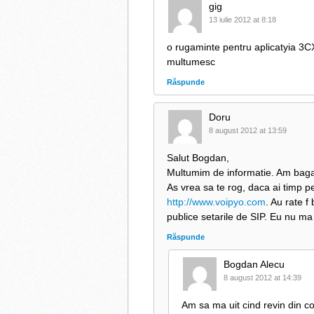
gig
13 iulie 2012 at 8:18
o rugaminte pentru aplicatyia 3CX
multumesc
Răspunde
Doru
8 august 2012 at 13:59
Salut Bogdan,
Multumim de informatie. Am bagat 
As vrea sa te rog, daca ai timp pe
http://www.voipyo.com
. Au rate 
publice setarile de SIP. Eu nu m
Răspunde
Bogdan Alecu
8 august 2012 at 14:39
Am sa ma uit cind revin din c