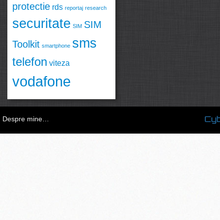
protectie
rds
reportaj
research
securitate
SIM
SIM
sms
Toolkit
smartphone
telefon
viteza
vodafone
Despre mine…