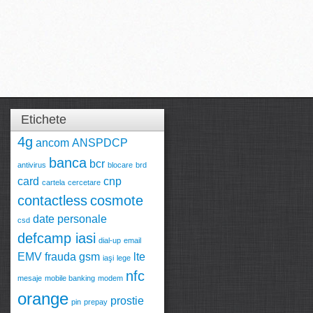
Etichete
4g
ancom
ANSPDCP
banca
bcr
antivirus
blocare
brd
card
cnp
cartela
cercetare
contactless
cosmote
date personale
csd
defcamp iasi
dial-up
email
EMV
frauda
gsm
lte
iaşi
lege
nfc
mesaje
mobile banking
modem
orange
prostie
pin
prepay