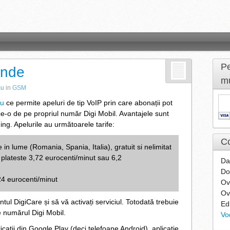
Pe
unde
mu
cu
in
GSM
iu
ce permite apeluri de tip VoIP prin care abonații pot
e-o de pe propriul număr Digi Mobil. Avantajele sunt
ing. Apelurile au următoarele tarife:
Co
 in lume (Romania, Spania, Italia), gratuit si nelimitat
 plateste 3,72 eurocenti/minut sau 6,2
Da
Do
24 eurocenti/minut
Ov
Ov
tul DigiCare și să vă activați serviciul. Totodată trebuie
Ed
 numărul Digi Mobil.
Vo
icații din Google Play (deci telefoane Android), aplicație