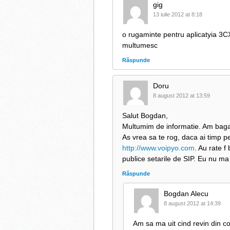
gig
13 iulie 2012 at 8:18
o rugaminte pentru aplicatyia 3CX
multumesc
Răspunde
Doru
8 august 2012 at 13:59
Salut Bogdan,
Multumim de informatie. Am bagat 
As vrea sa te rog, daca ai timp pe
http://www.voipyo.com
. Au rate 
publice setarile de SIP. Eu nu m
Răspunde
Bogdan Alecu
8 august 2012 at 14:39
Am sa ma uit cind revin din c