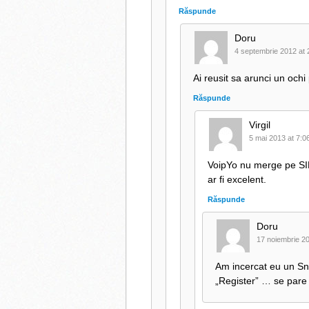
Răspunde
Doru
4 septembrie 2012 at 
Ai reusit sa arunci un och
Răspunde
Virgil
5 mai 2013 at 7:0
VoipYo nu merge pe SIP
ar fi excelent.
Răspunde
Doru
17 noiembrie 20
Am incercat eu un Sni
„Register” … se pare 