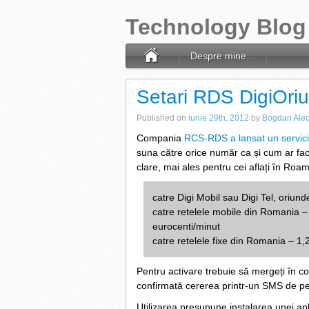
Technology Blog
Despre mine…
Setari RDS DigiOri
Published on
iunie 29th, 2012
by
Bogdan Ale
Compania
RCS-RDS a lansat un servic
suna către orice număr ca și cum ar fac
clare, mai ales pentru cei aflați în Roam
catre Digi Mobil sau Digi Tel, oriunde
catre retelele mobile din Romania –
eurocenti/minut
catre retelele fixe din Romania – 1,
Pentru activare trebuie să mergeți în con
confirmată cererea printr-un SMS de pe
Utilizarea presupune instalarea unei apl