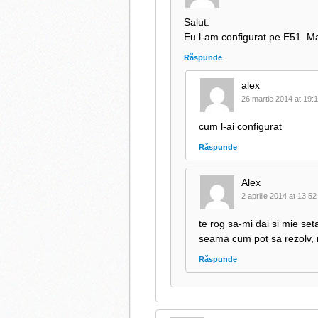
Salut.
Eu l-am configurat pe E51. Ma
Răspunde
alex
26 martie 2014 at 19:
cum l-ai configurat
Răspunde
Alex
2 aprilie 2014 at 13:52
te rog sa-mi dai si mie se
seama cum pot sa rezolv, 
Răspunde