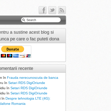
ntru a sustine acest blog si
nca pe care o fac puteti dona
mentarii recente
n
în
Frauda nerecunoscuta de banca
ru
în
Setari RDS DigiOriunde
idiu
în
Setari RDS DigiOriunde
idiu
în
Setari RDS DigiOriunde
i
în
Despre tehnologia LTE (4G):
dafone Romania