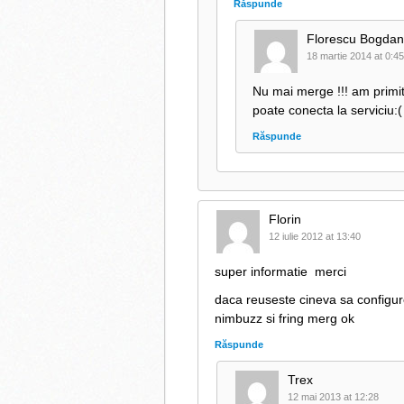
Răspunde
Florescu Bogdan
18 martie 2014 at 0:45
Nu mai merge !!! am primit 
poate conecta la serviciu:(
Răspunde
Florin
12 iulie 2012 at 13:40
super informatie
merci
daca reuseste cineva sa configure
nimbuzz si fring merg ok
Răspunde
Trex
12 mai 2013 at 12:28