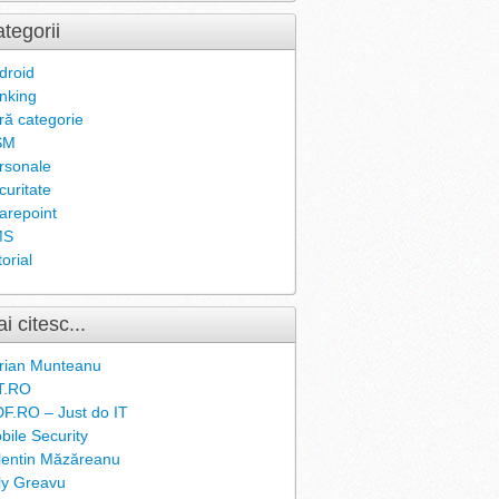
tegorii
droid
nking
ră categorie
SM
rsonale
curitate
arepoint
MS
orial
i citesc...
rian Munteanu
T.RO
F.RO – Just do IT
bile Security
lentin Măzăreanu
ly Greavu