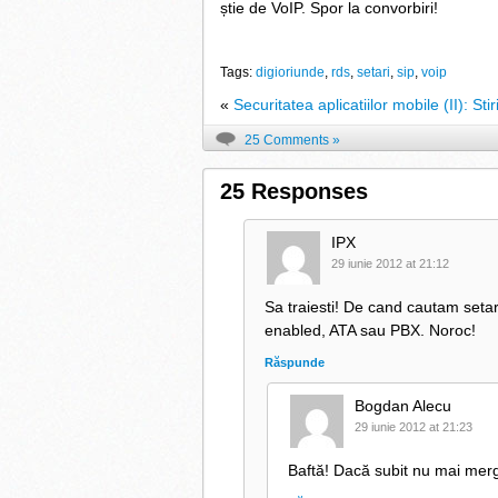
știe de VoIP. Spor la convorbiri!
Tags:
digioriunde
,
rds
,
setari
,
sip
,
voip
«
Securitatea aplicatiilor mobile (II): Sti
25 Comments »
25 Responses
IPX
29 iunie 2012 at 21:12
Sa traiesti! De cand cautam setari
enabled, ATA sau PBX. Noroc!
Răspunde
Bogdan Alecu
29 iunie 2012 at 21:23
Baftă! Dacă subit nu mai merg