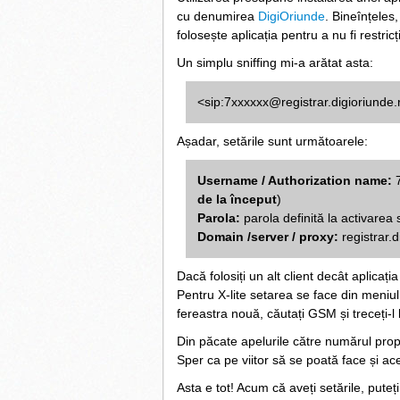
cu denumirea
DigiOriunde
. Bineînțeles
folosește aplicația pentru a nu fi restric
Un simplu sniffing mi-a arătat asta:
<sip:7xxxxxx@registrar.digioriunde.
Așadar, setările sunt următoarele:
Username / Authorization name:
de la început
)
Parola:
parola definită la activarea 
Domain /server / proxy:
registrar.
Dacă folosiți un alt client decât aplicaț
Pentru X-lite setarea se face din meniu
fereastra nouă, căutați GSM și treceți-l
Din păcate apelurile către numărul propr
Sper ca pe viitor să se poată face și ace
Asta e tot! Acum că aveți setările, puteți