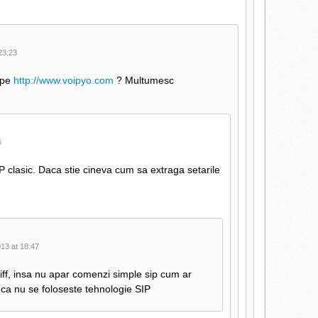
23:23
i pe
http://www.voipyo.com
? Multumesc
6
 clasic. Daca stie cineva cum sa extraga setarile
13 at 18:47
ff, insa nu apar comenzi simple sip cum ar
ca nu se foloseste tehnologie SIP