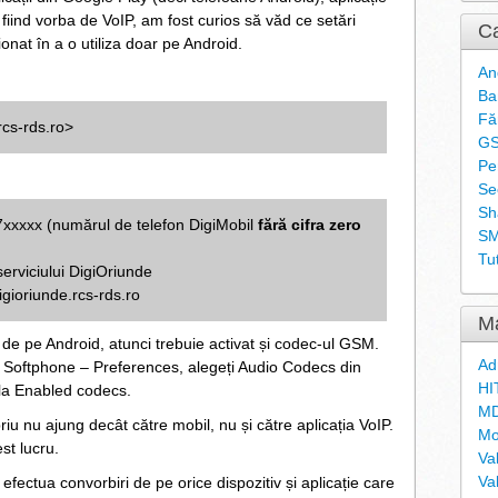
, fiind vorba de VoIP, am fost curios să văd ce setări
Ca
ționat în a o utiliza doar pe Android.
An
Ba
Fă
rcs-rds.ro>
G
Pe
Se
Sh
7xxxxx (numărul de telefon DigiMobil
fără cifra zero
S
Tut
serviciului DigiOriunde
digioriunde.rcs-rds.ro
Ma
ia de pe Android, atunci trebuie activat și codec-ul GSM.
Ad
l Softphone – Preferences, alegeți Audio Codecs din
HI
 la Enabled codecs.
MD
iu nu ajung decât către mobil, nu și către aplicația VoIP.
Mo
st lucru.
Va
Va
 efectua convorbiri de pe orice dispozitiv și aplicație care