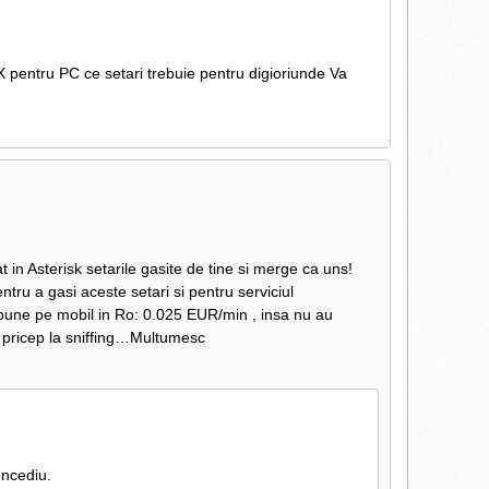
 pentru PC ce setari trebuie pentru digioriunde Va
in Asterisk setarile gasite de tine si merge ca uns!
ntru a gasi aceste setari si pentru serviciul
f bune pe mobil in Ro: 0.025 EUR/min , insa nu au
a pricep la sniffing…Multumesc
oncediu.