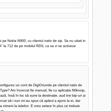
pe Nokia N900, cu clientul nativ de sip. Sa nu uitati in
A” la 712 de pe mobilul RDS, ca sa vi se activeze
onfigurez un cont de DigiOriunde pe clientul nativ de
Type? Am încercat fie manual, fie cu aplicația N0kvoip,
ă, însă în loc să sune la destinație, aud trei bip-uri și
rcat să-i sun mi-au spus că apleul a ajuns la ei, dar
nimeni la telefon. E vreo setare în plus ce trebuie