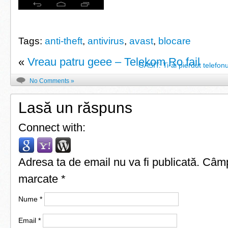
Tags:
anti-theft
,
antivirus
,
avast
,
blocare
«
Vreau patru geee – Telekom Ro fail
GASIT: Ti-ai pierdut telefon
No Comments »
Lasă un răspuns
Connect with:
Adresa ta de email nu va fi publicată.
Câmpu
marcate
*
Nume
*
Email
*