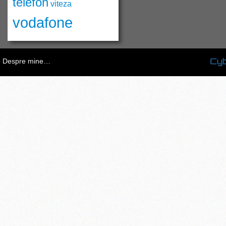
telefon
viteza
vodafone
Despre mine…