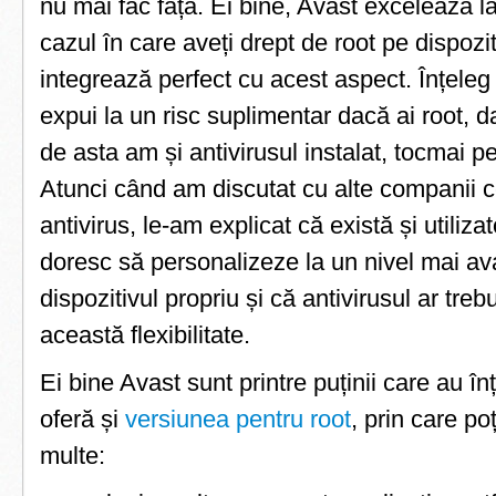
nu mai fac față. Ei bine, Avast excelează l
cazul în care aveți drept de root pe dispozi
integrează perfect cu acest aspect. Înțeleg 
expui la un risc suplimentar dacă ai root, d
de asta am și antivirusul instalat, tocmai p
Atunci când am discutat cu alte companii c
antivirus, le-am explicat că există și utiliza
doresc să personalizeze la un nivel mai av
dispozitivul propriu și că antivirusul ar treb
această flexibilitate.
Ei bine Avast sunt printre puținii care au în
oferă și
versiunea pentru root
, prin care po
multe: