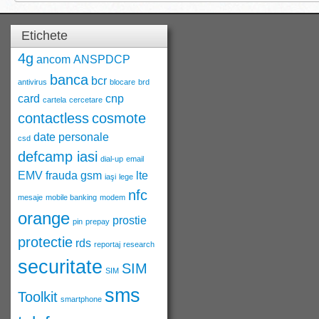
Etichete
4g
ancom
ANSPDCP
banca
bcr
antivirus
blocare
brd
card
cnp
cartela
cercetare
contactless
cosmote
date personale
csd
defcamp iasi
dial-up
email
EMV
frauda
gsm
lte
iaşi
lege
nfc
mesaje
mobile banking
modem
orange
prostie
pin
prepay
protectie
rds
reportaj
research
securitate
SIM
SIM
sms
Toolkit
smartphone