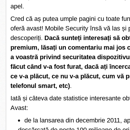
apel.
Cred că aș putea umple pagini cu toate func
oferă avast! Mobile Security însă vă las și 
descoperiți.
Dacă sunteți interesați să obț
premium, lăsați un comentariu mai jos c
a voastră privind securitatea dispozitivul
făcut când v-a fost furat, dacă ați încer
ce v-a plăcut, ce nu v-a plăcut, cum vă pr
telefonul smart, etc)
.
Iată și câteva date statistice interesante ob
Avast:
de la lansarea din decembrie 2011, apl
descărcată de peste 100 milioane de ori