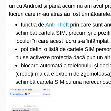
uri cu Android și până acum nu am avut pr
lucruri care m-au atras au fost următoarele
funcția de
Anti-Theft
prin care sunt an
schimbat cartela SIM, precum și o poziț
locului în care acest lucru s-a întâmplat
pot defini o listă de cartele SIM perso
nu se activeze protecția dacă pun un al
blocare automată a telefonului și dec
(credeți-ma ca e extrem de zgomotoasă
schimbă cartela SIM cu una nerecunosc